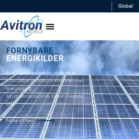
Global
ET SKRITT VIDERE
FORNYBARE
ENERGIKILDER
Enel X ladestasjoner for elbiler og en
fotovoltaisk installasjon kombinert med
energilagring.
Alt i ett samarbeidende system. Begrens
CO2!
Finne ut mer