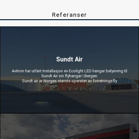
Referanser
Sundt Air
av lineære lysrør av gammel type med moderne LED-belysning.
Avitron har utført Installasjon ev Ecolight LED hangar belysning til
ECOlight-belysning ble brukt i prosjektet. Omfanget av arbeidet: erstatning
Sundt Air sin flyhangar i Bergen.
Sundt air er Norges største operatør av forretningsfly