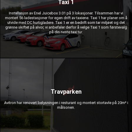
og kraftoptimaliseringsfunksjon med drift på reserve.
Taxi 1
regulerte betalinger for kunder som er koblet til ladere, elbilparkparkering
internettforbindelse, lansering av det kommersielle JuiceNet-systemet -
Installasjon av Enel Juicebox 3.01 på 3 lokasjoner. Tilsammen har vi
Juicebox 3.01 og JuicePump 50kW ladestasjoner, implementering av en
montert 56 ladestasjoner for egen drift av taxiene. Taxi 1 har planer om å
ladestasjoner - en ny blokk med elektriske sentralbord, montering av
utvide med DC hurtigladere. Taxi 1 er en bedrift som tar miljøet og det
strømkabel fra transformatoren, en ny seksjon med strømfordeling for
grønne skiftet på alvor, vi anbefaler derfor å velge Taxi 1 som førstevalg
Omfanget av arbeidet: strømforsyning og strømøkning ved å bytte
på din neste taxi tur.
Enel-ladere og utstyr fra Rhenes elektriske apparater ble brukt i prosjektet.
installasjon.
bygningen beregnet på observatører, modernisering av eksisterende elektrisk
Travparken
basen i kontrolltårnet, racingbanebelysning, modernisering av belysning inne i
et eget sanntids grafikkort som lar deg betjene alle skjermer samtidig fra
mobilapplikasjonen på Android-operativsystemet, kontrollsystem ved hjelp av
Avitron har renovert belysningen i resturant og montert stortavle på 20m² i
kontrollere skjermer i sanntid og live streaming, kontrollsystem via NOVA-
målsonen.
posisjonen til hver jockey, rangering og sponsorannonser, muligheten til å
Omfanget av arbeidet: LED-paneler, som er designet for å vise rundetider,
Rhenes elektrisk utstyr og LED-skjermer fra CLT ble brukt i prosjektet.