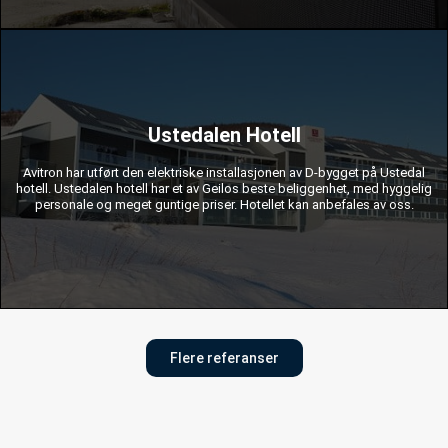
elektrisk design.
Ustedalen Hotell
belysning, CCTV installasjon, BMS installasjon, bygning og arbeid
elektrisk installasjon av hele feriestedet og innvendig og utvendig
Avitron har utført den elektriske installasjonen av D-bygget på Ustedal
arbeidet: strømforsyning (transformatorer 2x1250 kVA MV / LV, ATS),
hotell. Ustedalen hotell har et av Geilos beste beliggenhet, med hyggelig
Ecolight - innendørs og utendørs belysning for bygninger. Omfanget av
personale og meget guntige priser. Hotellet kan anbefales av oss.
Prosjektet bruker Rhenes-produkter - elektriske sentralbord med utstyr og
Flere referanser