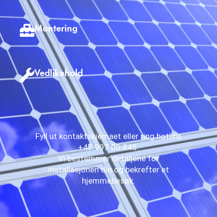
Montering
Vedlikehold
Fyll ut kontaktskjemaet eller ring hotline
+47 997 00 845.
Vi bestemmer detaljene for
installasjonen din og bekrefter et
hjemmebesøk.