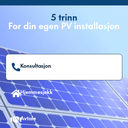
5 trinn
For din egen PV installasjon
Konsultasjon
Hjemmesjekk
Avtale