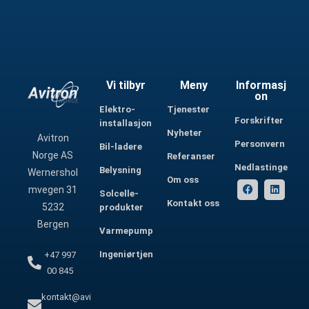
Vi tilbyr
Meny
Informasj
on
Elektro-
Tjenester
Forskrifter
installasjon
Nyheter
Avitron
Personvern
Bil-ladere
Norge AS
Referanser
Nedlastinger
Belysning
Wernershol
Om oss
mvegen 31
Solcelle-
Kontakt oss
5232
produkter
Bergen
Varmepumper
Ingeniørtjenester
+47 997
00 845
kontakt@avi